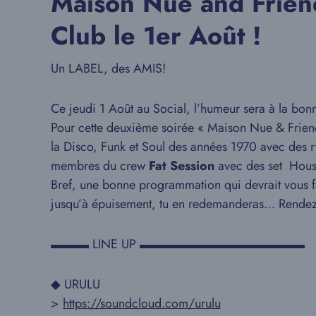
Maison Nue and Friend
Club le 1er Août !
Un LABEL, des AMIS!
Ce jeudi 1 Août au Social, l’humeur sera à la bonne
Pour cette deuxième soirée « Maison Nue & Frien
la Disco, Funk et Soul des années 1970 avec des r
membres du crew
Fat Session
avec des set House
Bref, une bonne programmation qui devrait vous fa
jusqu’à épuisement, tu en redemanderas… Rendez 
▬▬▬ LINE UP ▬▬▬▬▬▬▬▬▬▬▬▬▬
◆ URULU
>
https://soundcloud.com/
urulu