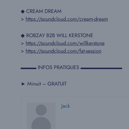
◆ CREAM DREAM
>
https://soundcloud.com/
cream-dream
◆ ROBZAY B2B WILL KERSTONE
>
https://soundcloud.com/
willkerstone
>
https://soundcloud.com/
fat-session
▬▬▬ INFOS PRATIQUES ▬▬▬▬▬▬▬▬
► Minuit – GRATUIT
Jack