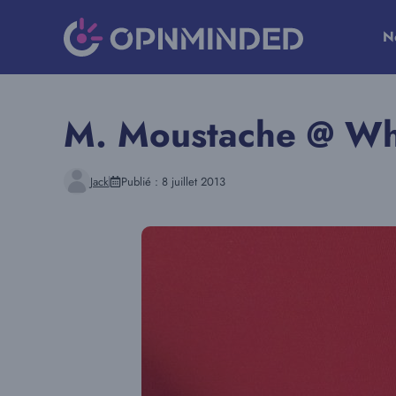
Aller
au
N
contenu
M. Moustache @ Who
Jack
Publié :
8 juillet 2013