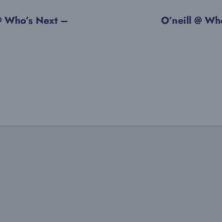
 Who’s Next –
O’neill @ Who