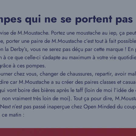
pes qui ne se portent pas 
evise de M.Moustache. Portez une moustache au iep, ça peut 
e, porter une paire de M.Moustache c’est tout à fait possible
en la Derby’s, vous ne serez pas déçu par cette marque ! En 
on à ce que celle-ci s’adapte au maximum à votre vie quotid
e grâce à ces pompes.
ourner chez vous, changer de chaussures, repartir, avoir mal
dire car M.Moustache a su créer des paires classes et casua
ui vont boire des bières après le taff (loin de moi l’idée de 
, non vraiment très loin de moi). Tout ça pour dire, M.Moust
 Next n’est pas passé inaperçue chez Open Minded du coup o
 ce matin :