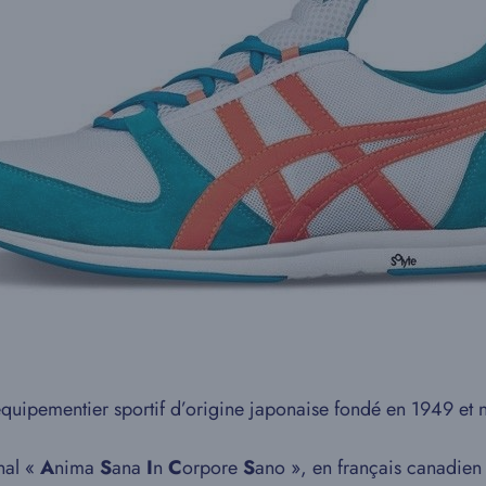
 équipementier sportif d’origine japonaise fondé en 1949 e
énal «
A
nima
S
ana
I
n
C
orpore
S
ano », en français canadien 