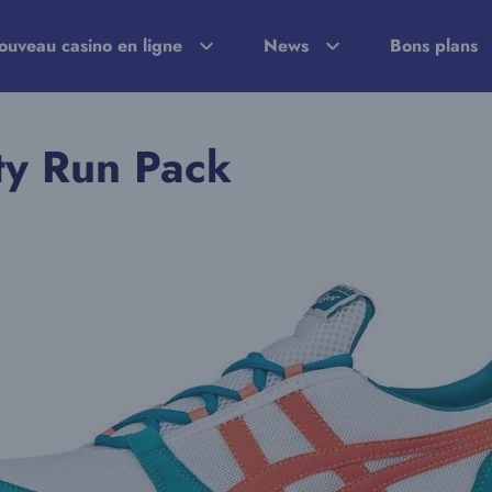
ouveau casino en ligne
News
Bons plans
ty Run Pack