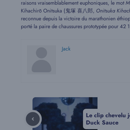
raisons vraisemblablement euphoniques, le mot
M
Kihachirō Onitsuka (鬼塚 喜八郎,
Onitsuka Kihac
reconnue depuis la victoire du marathonien éthiop
porté la paire de chaussures prototypée pour 42 
Jack
Le clip chevelu j
Duck Sauce