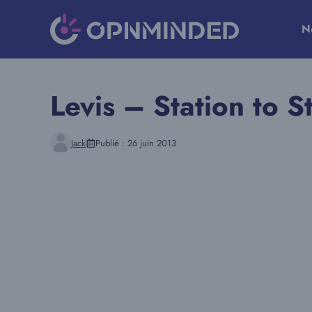
Aller
au
N
contenu
Levis – Station to S
Jack
Publié :
26 juin 2013