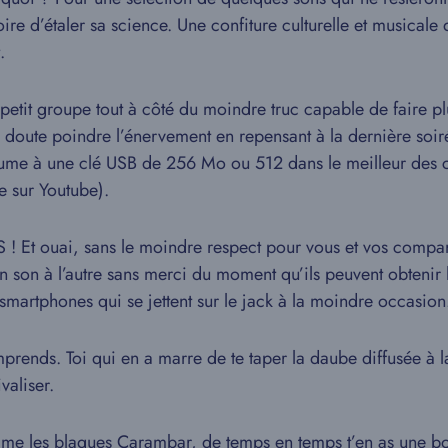
ire d’étaler sa science. Une confiture culturelle et musicale 
.
 petit groupe tout à côté du moindre truc capable de faire pl
ans doute poindre l’énervement en repensant à la dernière soir
ésume à une clé USB de 256 Mo ou 512 dans le meilleur des 
e sur Youtube).
ES ! Et ouai, sans le moindre respect pour vous et vos compa
un son à l’autre sans merci du moment qu’ils peuvent obteni
s smartphones qui se jettent sur le jack à la moindre occasio
prends. Toi qui en a marre de te taper la daube diffusée à l
valiser.
 comme les blagues Carambar, de temps en temps t’en as une b