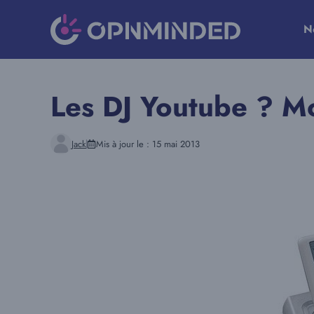
Aller
au
N
contenu
Les DJ Youtube ? Mo
Jack
Mis à jour le :
15 mai 2013