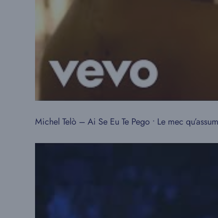
Michel Telò – Ai Se Eu Te Pego • Le mec qu’assu