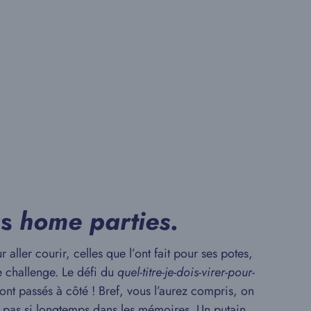
es
home
parties
.
 aller courir, celles que l’ont fait pour ses potes,
ce challenge. Le défi du
quel-titre-je-dois-virer-pour-
sont passés à côté ! Bref, vous l’aurez compris, on
 pas si longtemps dans les mémoires. Un putain