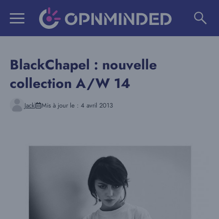
Aller
au
contenu
BlackChapel : nouvelle
collection A/W 14
Jack
Mis à jour le :
4 avril 2013