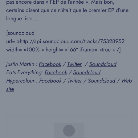
pas encore dans « l’EP de l’année ». Mais bon,
certains disent que ce n’était que le premier EP d’une
longue liste…
[soundcloud
url= »http://api.soundcloud.com/tracks/75328952″
width= »100% » height= »166″ iframe= »true » /]
Justin Martin :
Facebook
/
Twitter
/
Soundcloud
Eats Everything:
Facebook
/
Soundcloud
Hypercolour :
Facebook
/
Twitter
/
Soundcloud
/
Web
site