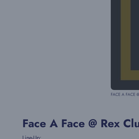
FACE A FACE @
Face A Face @ Rex Cl
Line-Up: