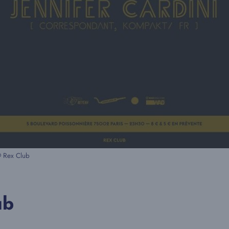
 Rex Club
ub