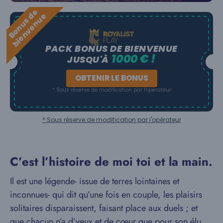
B
o
n
u
s
e
b
i
e
n
v
e
n
u
d
e
PACK BONUS DE BIENVENUE
1000 € !
JUSQU'À
OBTENIR LE BONUS
* Sous réserve de modification par l'opérateur
* Sous réserve de modification par l'opérateur
C’est l’histoire de moi toi et la main.
Il est une légende- issue de terres lointaines et
inconnues- qui dit qu’une fois en couple, les plaisirs
solitaires disparaissent, faisant place aux duels ; et
que chacun n’a d’yeux et de cœur que pour son élu.