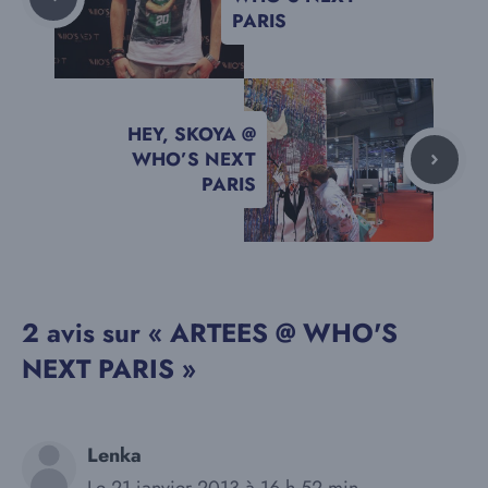
PARIS
HEY, SKOYA @
WHO’S NEXT
PARIS
2 avis sur « ARTEES @ WHO'S
NEXT PARIS »
Lenka
Le 21 janvier 2013 à 16 h 52 min