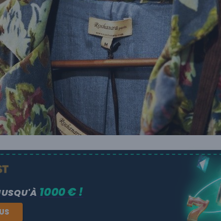
1000 € !
JUSQU'À
NUS