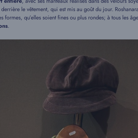
t entière
, avec ses manteaux réalisés dans des velours soye
i derrière le vêtement, qui est mis au goût du jour. Roshanar
es formes, qu’elles soient fines ou plus rondes; à tous les â
ions
.