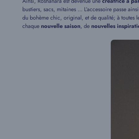
Ainsi, Roshanara est devenue une
créatrice à par
bustiers, sacs, mitaines … L’accessoire passe ains
du bohème chic, original, et de qualité; à toutes l
chaque
nouvelle saison
, de
nouvelles inspirat