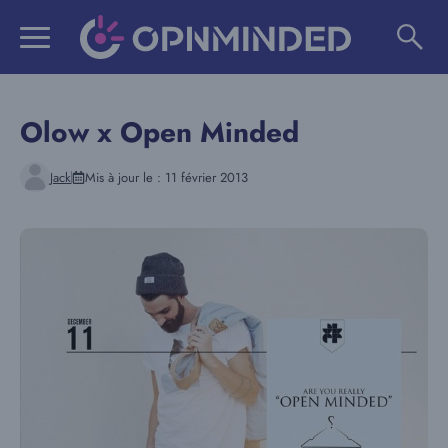
Aller
au
contenu
Olow x Open Minded
Jack
Mis à jour le :
11 février 2013