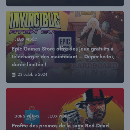
JEUX VIDÉO
Epic Games Store offre des jeux gratuits à
télécharger dès maintenant – Dépêche-toi,
durée limitée !
23 octobre 2024
BONS PLANS
,
JEUX VIDÉO
Profite des promos de la saga Red Dead