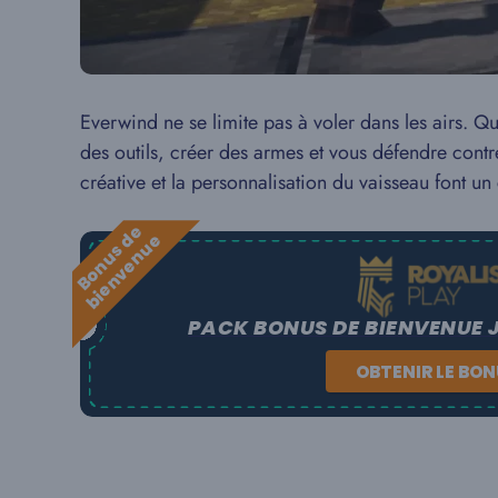
Everwind ne se limite pas à voler dans les airs. 
des outils, créer des armes et vous défendre contre
créative et la personnalisation du vaisseau font un 
B
o
n
u
s
e
b
i
e
n
v
e
n
u
d
e
PACK BONUS DE BIENVENUE 
OBTENIR LE BO