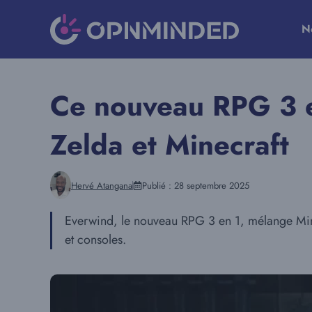
Aller
au
N
contenu
Ce nouveau RPG 3 en
Zelda et Minecraft
Hervé Atangana
Publié :
28 septembre 2025
Everwind, le nouveau RPG 3 en 1, mélange Minec
et consoles.