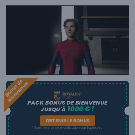
B
o
n
u
s
e
b
i
e
n
v
e
n
u
d
e
PACK BONUS DE BIENVENUE
1000 € !
JUSQU'À
OBTENIR LE BONUS
* Sous réserve de modification par l'opérateur