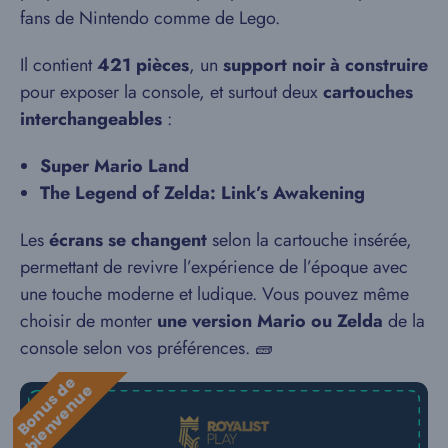
fans de Nintendo comme de Lego.
Il contient
421 pièces
, un
support noir à construire
pour exposer la console, et surtout deux
cartouches
interchangeables
:
Super Mario Land
The Legend of Zelda: Link’s Awakening
Les
écrans se changent
selon la cartouche insérée,
permettant de revivre l’expérience de l’époque avec
une touche moderne et ludique. Vous pouvez même
choisir de monter
une version Mario ou Zelda
de la
console selon vos préférences. 🧱
B
o
n
u
s
e
b
i
e
n
v
e
n
u
d
e