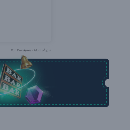
Par
Wordpress Quiz plugin