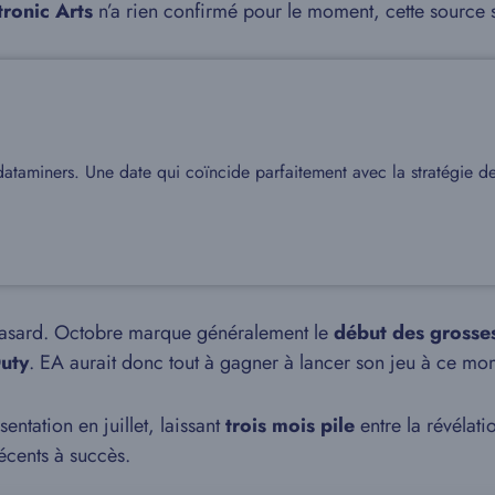
tronic Arts
n’a rien confirmé pour le moment, cette source s
dataminers. Une date qui coïncide parfaitement avec la stratégie de
un hasard. Octobre marque généralement le
début des grosses
Duty
. EA aurait donc tout à gagner à lancer son jeu à ce mom
entation en juillet, laissant
trois mois pile
entre la révélati
récents à succès.