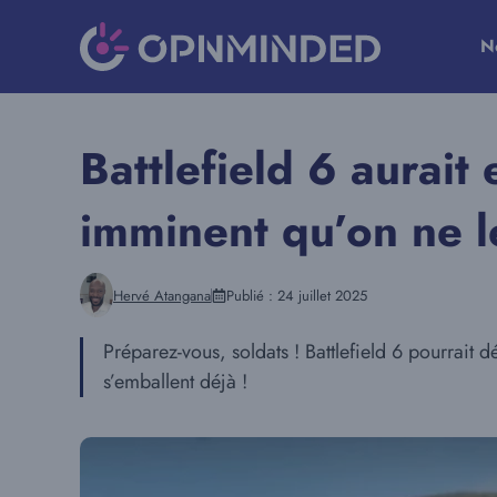
Aller
au
N
contenu
Battlefield 6 aurait 
imminent qu’on ne l
Hervé Atangana
Publié :
24 juillet 2025
Préparez-vous, soldats ! Battlefield 6 pourrait 
s’emballent déjà !