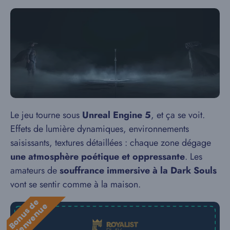
Le jeu tourne sous
Unreal Engine 5
, et ça se voit.
Effets de lumière dynamiques, environnements
saisissants, textures détaillées : chaque zone dégage
une atmosphère poétique et oppressante
. Les
amateurs de
souffrance immersive à la Dark Souls
vont se sentir comme à la maison.
B
o
n
u
s
e
b
i
e
n
v
e
n
u
d
e