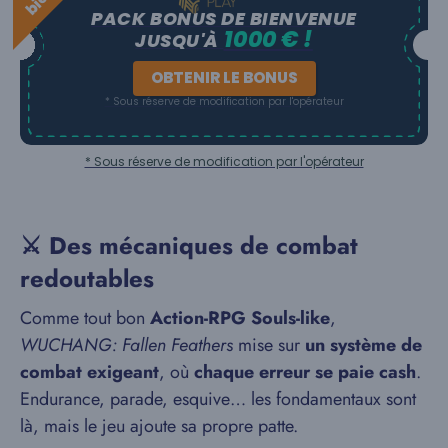
PACK BONUS DE BIENVENUE
1000 € !
JUSQU'À
OBTENIR LE BONUS
* Sous réserve de modification par l'opérateur
* Sous réserve de modification par l'opérateur
⚔️ Des mécaniques de combat
redoutables
Comme tout bon
Action-RPG Souls-like
,
WUCHANG: Fallen Feathers
mise sur
un système de
combat exigeant
, où
chaque erreur se paie cash
.
Endurance, parade, esquive… les fondamentaux sont
là, mais le jeu ajoute sa propre patte.