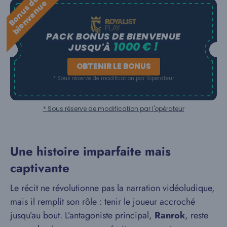
B
o
n
u
s
e
b
i
e
n
v
e
n
u
d
e
PACK BONUS DE BIENVENUE
1000 € !
JUSQU'À
OBTENIR LE BONUS
* Sous réserve de modification par l'opérateur
* Sous réserve de modification par l'opérateur
Une histoire imparfaite mais
captivante
Le récit ne révolutionne pas la narration vidéoludique,
mais il remplit son rôle : tenir le joueur accroché
jusqu’au bout. L’antagoniste principal,
Ranrok
, reste