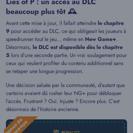
Lies of P : un accès au DLC
beaucoup plus tôt 🕰️
Avant cette mise à jour, il fallait atteindre
le chapitre
9
pour accéder au DLC, ce qui obligeait les joueurs à
speedrunner tout le jeu… même en
New Game+
.
Désormais,
le DLC est disponible dès le chapitre
5
lors d’une seconde partie. Un vrai soulagement pour
ceux qui veulent profiter du contenu additionnel sans
se retaper une longue progression.
Une décision saluée par la communauté, d’autant que
certains avaient dû rusher leur NG+ pour débloquer
l’accès. Frustrant ? Oui. Injuste ? Encore plus. C’est
désormais de l’histoire ancienne.
B
o
n
u
s
e
b
i
e
n
v
e
n
u
d
e