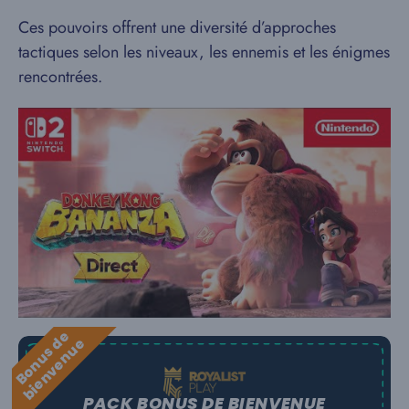
Ces pouvoirs offrent une diversité d’approches
tactiques selon les niveaux, les ennemis et les énigmes
rencontrées.
B
o
n
u
s
e
b
i
e
n
v
e
n
u
d
e
PACK BONUS DE BIENVENUE