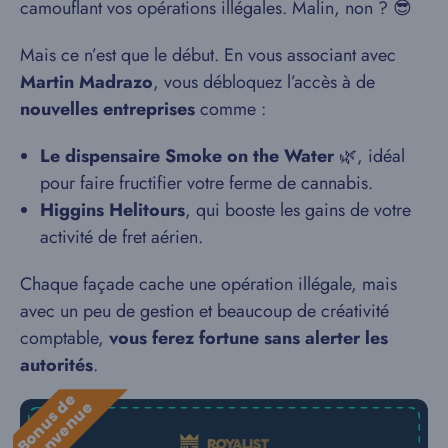
camouflant vos opérations illégales. Malin, non ? 😎
Mais ce n’est que le début. En vous associant avec
Martin Madrazo
, vous débloquez l’accès à de
nouvelles entreprises
comme :
Le dispensaire Smoke on the Water
🌿, idéal
pour faire fructifier votre ferme de cannabis.
Higgins Helitours
, qui booste les gains de votre
activité de fret aérien.
Chaque façade cache une opération illégale, mais
avec un peu de gestion et beaucoup de créativité
comptable,
vous ferez fortune sans alerter les
autorités
.
B
o
n
u
s
e
b
i
e
n
v
e
n
u
d
e