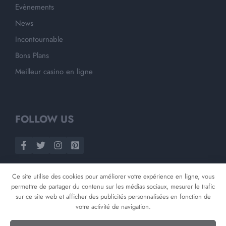
Evènements
News
Incontournable
Bons Plans
Meilleur casino en ligne
FOLLOW US
Ce site utilise des cookies pour améliorer votre expérience en ligne, vous
permettre de partager du contenu sur les médias sociaux, mesurer le trafic
sur ce site web et afficher des publicités personnalisées en fonction de
votre activité de navigation.
©
2026
Opnminded