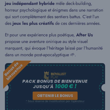
jeu indépendant hybride
mêle deck-building,
horreur psychologique et énigmes dans une narration
qui sort complètement des sentiers battus. C’est l’un
des
jeux les plus créatifs
de ces dernières années.
Et pour une expérience plus poétique,
After Us
propose une aventure onirique au style visuel
marquant, qui évoque l’héritage laissé par l’humanité
dans un monde post-apocalyptique 🌱.
B
o
n
u
s
e
b
i
e
n
v
e
n
u
d
e
PACK BONUS DE BIENVENUE
1000 € !
JUSQU'À
OBTENIR LE BONUS
* Sous réserve de modification par l'opérateur