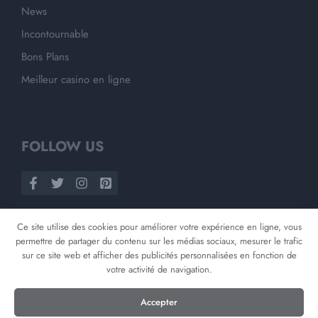
News
Incontournable
Bons Plans
Meilleur casino en ligne
FOLLOW US
Ce site utilise des cookies pour améliorer votre expérience en ligne, vous
permettre de partager du contenu sur les médias sociaux, mesurer le trafic
sur ce site web et afficher des publicités personnalisées en fonction de
votre activité de navigation.
©
2026
Opnminded
Accepter