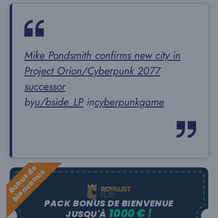
Mike Pondsmith confirms new city in
Project Orion/Cyberpunk 2077
successor
by
u/bside_LP
in
cyberpunkgame
B
o
n
u
s
e
b
i
e
n
v
e
n
u
d
e
PACK BONUS DE BIENVENUE
1000 € !
JUSQU'À