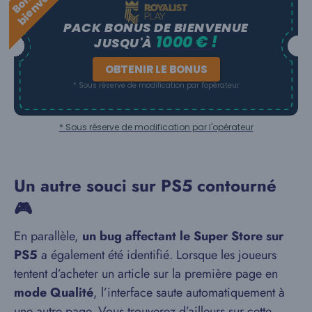
d
e
PACK BONUS DE BIENVENUE
1000 € !
JUSQU'À
OBTENIR LE BONUS
* Sous réserve de modification par l'opérateur
* Sous réserve de modification par l'opérateur
Un autre souci sur PS5 contourné
🎮
En parallèle,
un bug affectant le Super Store sur
PS5
a également été identifié. Lorsque les joueurs
tentent d’acheter un article sur la première page en
mode Qualité
, l’interface saute automatiquement à
une autre page. Vous trouverez d’ailleurs sur cette