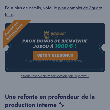
Pour plus de détails, voici le
plan complet de Square
Enix
.
B
o
n
u
s
e
b
i
e
n
v
e
n
u
d
e
PACK BONUS DE BIENVENUE
1000 € !
JUSQU'À
OBTENIR LE BONUS
* Sous réserve de modification par l'opérateur
* Sous réserve de modification par l'opérateur
Une refonte en profondeur de la
production interne 🔧