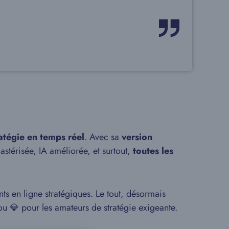
ratégie en temps réel
. Avec sa
version
stérisée, IA améliorée, et surtout,
toutes les
nts en ligne stratégiques. Le tout, désormais
jou 💎 pour les amateurs de stratégie exigeante.