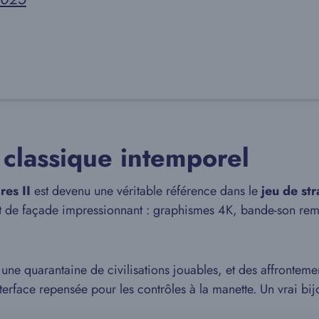
 classique intemporel
res II
est devenu une véritable référence dans le
jeu de st
ment de façade impressionnant : graphismes 4K, bande-son rema
 une quarantaine de civilisations jouables, et des affronteme
terface repensée pour les contrôles à la manette. Un vrai bi