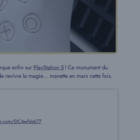
que enfin sur
PlayStation 5
! Ce monument du
e revivre la magie… manette en main cette fois.
ter.com/DC4wfds677