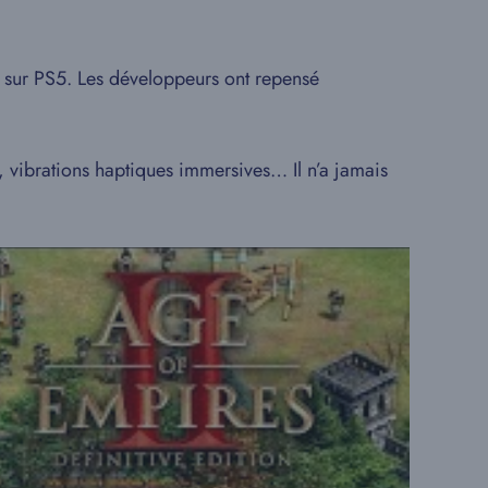
 sur PS5. Les développeurs ont repensé
, vibrations haptiques immersives… Il n’a jamais