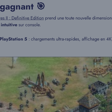
gagnant 🎯
s II : Definitive Edition
prend une toute nouvelle dimension
intuitive
sur console.
 PlayStation 5
: chargements ultra-rapides, affichage en 4K