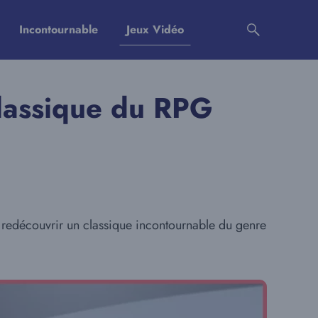
Incontournable
Jeux Vidéo
classique du RPG
 redécouvrir un classique incontournable du genre