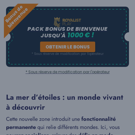
B
o
n
u
s
e
b
i
e
n
v
e
n
u
d
e
PACK BONUS DE BIENVENUE
1000 € !
JUSQU'À
OBTENIR LE BONUS
* Sous réserve de modification par l'opérateur
* Sous réserve de modification par l'opérateur
La mer d’étoiles : un monde vivant
à découvrir
Cette nouvelle zone introduit une
fonctionnalité
permanente
qui relie différents mondes. Ici, vous