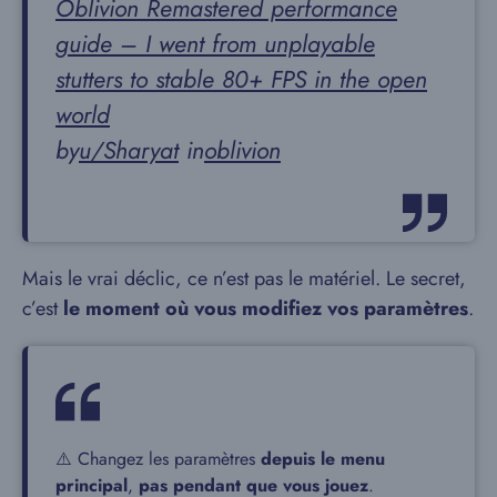
Oblivion Remastered performance
guide – I went from unplayable
stutters to stable 80+ FPS in the open
world
by
u/Sharyat
in
oblivion
Mais le vrai déclic, ce n’est pas le matériel. Le secret,
c’est
le moment où vous modifiez vos paramètres
.
⚠️ Changez les paramètres
depuis le menu
principal
,
pas pendant que vous jouez
.