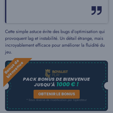
Cette simple astuce évite des bugs d’optimisation qui
provoquent lag et instabilité. Un détail étrange, mais
incroyablement efficace pour améliorer la fluidité du
jeu.
B
o
n
u
s
e
b
i
e
n
v
e
n
u
d
e
PACK BONUS DE BIENVENUE
1000 € !
JUSQU'À
OBTENIR LE BONUS
* Sous réserve de modification par l'opérateur