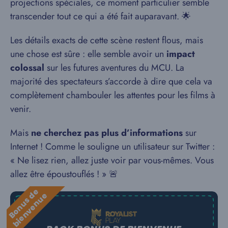
projections spéciales, ce moment particulier semble
transcender tout ce qui a été fait auparavant. 🌟
Les détails exacts de cette scène restent flous, mais
une chose est sûre : elle semble avoir un
impact
colossal
sur les futures aventures du MCU. La
majorité des spectateurs s’accorde à dire que cela va
complètement chambouler les attentes pour les films à
venir.
Mais
ne cherchez pas plus d’informations
sur
Internet ! Comme le souligne un utilisateur sur Twitter :
« Ne lisez rien, allez juste voir par vous-mêmes. Vous
allez être époustouflés ! » 🚨
B
o
n
u
s
e
b
i
e
n
v
e
n
u
d
e