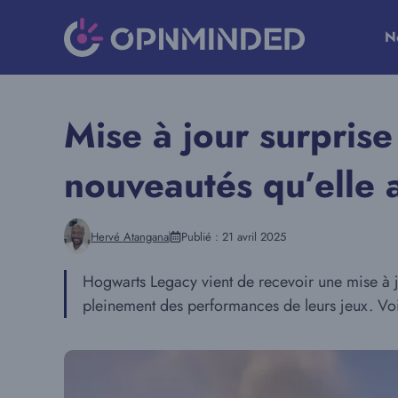
Aller
au
N
contenu
Mise à jour surpris
nouveautés qu’elle
Hervé Atangana
Publié :
21 avril 2025
Hogwarts Legacy vient de recevoir une mise à jo
pleinement des performances de leurs jeux. Voic