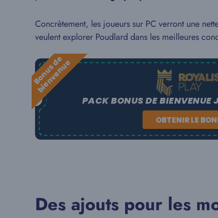
Concrètement, les joueurs sur PC verront une nette
veulent explorer Poudlard dans les meilleures cond
B
o
n
u
s
e
b
i
e
n
v
e
n
u
d
e
PACK BONUS DE BIENVENUE 
OBTENIR LE BO
Des ajouts pour les mo