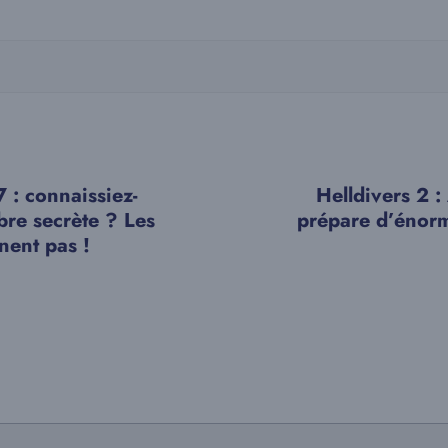
: connaissiez-
Helldivers 2 
bre secrète ? Les
prépare d’énorm
nent pas !