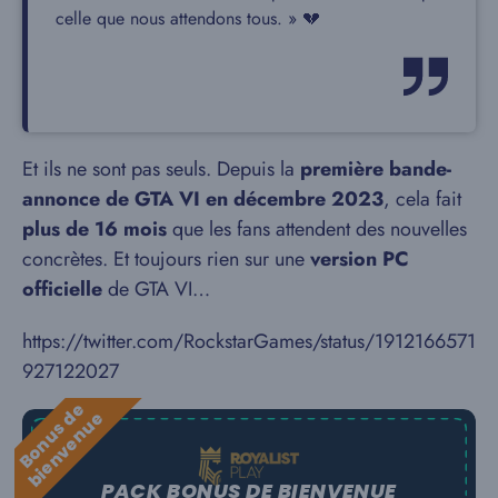
celle que nous attendons tous. » 💔
Et ils ne sont pas seuls. Depuis la
première bande-
annonce de GTA VI en décembre 2023
, cela fait
plus de 16 mois
que les fans attendent des nouvelles
concrètes. Et toujours rien sur une
version PC
officielle
de GTA VI…
https://twitter.com/RockstarGames/status/1912166571
927122027
B
o
n
u
s
e
b
i
e
n
v
e
n
u
d
e
PACK BONUS DE BIENVENUE