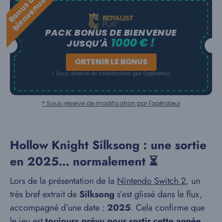
B
o
n
u
s
e
b
i
e
n
v
e
n
u
d
e
PACK BONUS DE BIENVENUE
1000 € !
JUSQU'À
OBTENIR LE BONUS
* Sous réserve de modification par l'opérateur
* Sous réserve de modification par l'opérateur
Hollow Knight Silksong : une sortie
en 2025… normalement ⏳
Lors de la présentation de la
Nintendo Switch 2
, un
très bref extrait de
Silksong
s’est glissé dans le flux,
accompagné d’une date :
2025
. Cela confirme que
le jeu est
toujours prévu pour sortir cette année
,