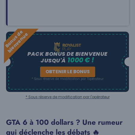
B
o
n
u
s
e
b
i
e
n
v
e
n
u
d
e
PACK BONUS DE BIENVENUE
1000 € !
JUSQU'À
OBTENIR LE BONUS
* Sous réserve de modification par l'opérateur
* Sous réserve de modification par l'opérateur
GTA 6 à 100 dollars ? Une rumeur
qui déclenche les débats 🔥