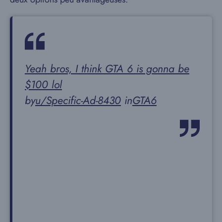
Yeah bros, I think GTA 6 is gonna be
$100 lol
by
u/Specific-Ad-8430
in
GTA6