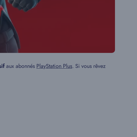
if
aux abonnés
PlayStation Plus
. Si vous rêvez