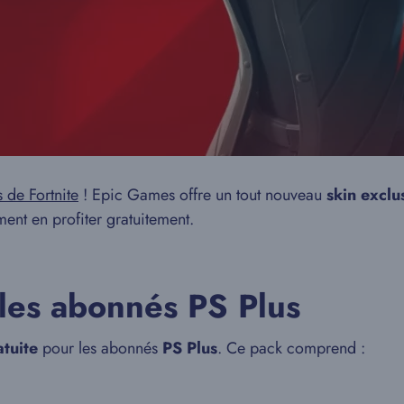
s de Fortnite
! Epic Games offre un tout nouveau
skin exclus
ent en profiter gratuitement.
 les abonnés PS Plus
tuite
pour les abonnés
PS Plus
. Ce pack comprend :