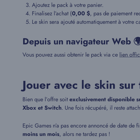
Ajoutez le pack à votre panier.
Finalisez l’achat (
0,00 $
, pas de paiement req
Le skin sera ajouté automatiquement à votre cas
Depuis un navigateur Web 
Vous pouvez aussi obtenir le pack via ce
lien offic
Jouer avec le skin sur
Bien que l’offre soit
exclusivement disponible s
Xbox et Switch
. Une fois récupéré, il reste atta
Epic Games n’a pas encore annoncé de date de fin 
moins un mois
, alors ne tardez pas !