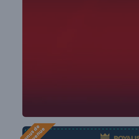
B
o
n
u
s
e
b
i
e
n
v
e
n
u
d
e