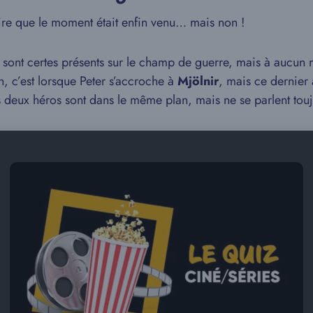
ire que le moment était enfin venu… mais non !
 sont certes présents sur le champ de guerre, mais à aucun m
on, c’est lorsque Peter s’accroche à
Mjölnir
, mais ce dernier
s deux héros sont dans le même plan, mais ne se parlent tou