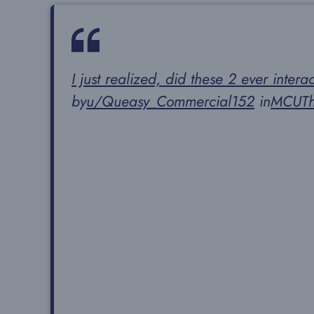
I just realized, did these 2 ever int
by
u/Queasy_Commercial152
in
MCUTh