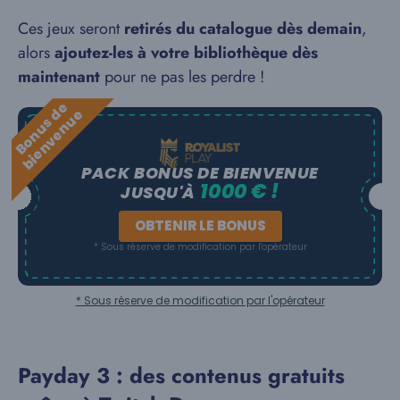
Ces jeux seront
retirés du catalogue dès demain
,
alors
ajoutez-les à votre bibliothèque dès
maintenant
pour ne pas les perdre !
B
o
n
u
s
e
b
i
e
n
v
e
n
u
d
e
PACK BONUS DE BIENVENUE
1000 € !
JUSQU'À
OBTENIR LE BONUS
* Sous réserve de modification par l'opérateur
* Sous réserve de modification par l'opérateur
Payday 3 : des contenus gratuits