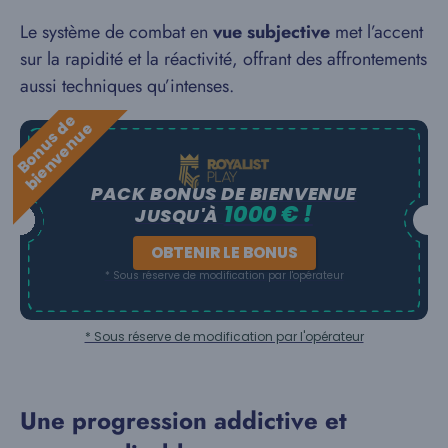
Le système de combat en
vue subjective
met l’accent
sur la rapidité et la réactivité, offrant des affrontements
aussi techniques qu’intenses.
B
o
n
u
s
e
b
i
e
n
v
e
n
u
d
e
PACK BONUS DE BIENVENUE
1000 € !
JUSQU'À
OBTENIR LE BONUS
* Sous réserve de modification par l'opérateur
* Sous réserve de modification par l'opérateur
Une progression addictive et