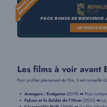
B
o
n
u
s
e
b
i
e
n
v
e
n
u
d
e
PACK BONUS DE BIENVENUE 
OBTENIR LE BO
Les films à voir avan
Pour profiter pleinement du film, il est conseillé d’
Avengers : Endgame
(2019) ➡️ Pour compre
Falcon et le Soldat de l’Hiver
(2021) ➡️ La 
L’Incroyable Hulk
(2008) ➡️ Ce film introdu