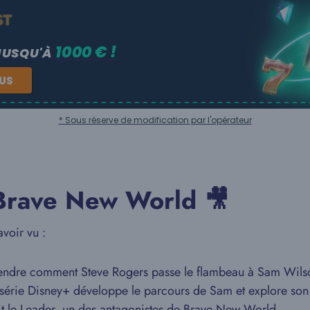
1000 € !
JUSQU'À
NUS
* Sous réserve de modification par l'opérateur
t Brave New World 🎥
avoir vu :
ndre comment Steve Rogers passe le flambeau à Sam Wils
série Disney+ développe le parcours de Sam et explore son
it le Leader, un des antagonistes de Brave New World.