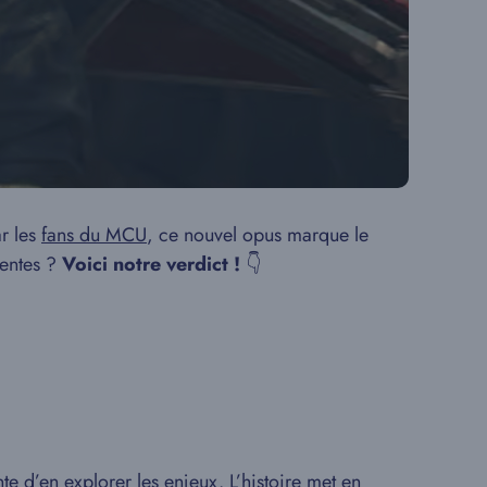
ar les
fans du MCU
, ce nouvel opus marque le
tentes ?
Voici notre verdict !
👇
te d’en explorer les enjeux. L’histoire met en