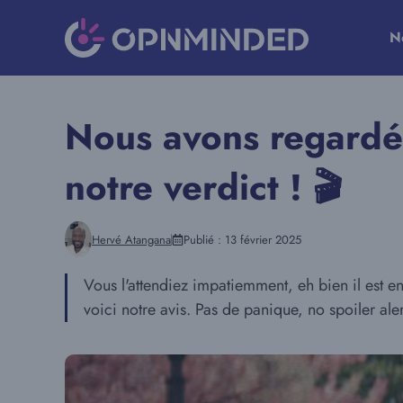
Aller
au
N
contenu
Nous avons regardé
notre verdict ! 🎬
Hervé Atangana
Publié :
13 février 2025
Vous l'attendiez impatiemment, eh bien il est 
voici notre avis. Pas de panique, no spoiler aler