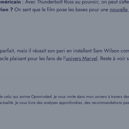
américain
: Avec Thunderbolt Ross au pouvoir, on peut s’atten
tion ?
On sent que le film pose les bases pour une
nouvelle 
 parfait, mais il réussit son pari en installant Sam Wilson 
acle plaisant pour les fans de l’
univers Marvel
. Reste à voir
 de celui qui anime Opnminded. Je vous invite dans mon univers à travers des a
 l’actualité. Je vous livre des analyses approfondies, des recommandations p