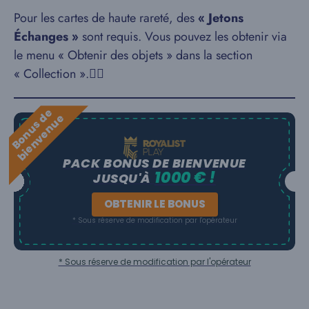
Pour les cartes de haute rareté, des
« Jetons
Échanges »
sont requis. Vous pouvez les obtenir via
le menu « Obtenir des objets » dans la section
« Collection ».
B
o
n
u
s
e
b
i
e
n
v
e
n
u
d
e
PACK BONUS DE BIENVENUE
1000 € !
JUSQU'À
OBTENIR LE BONUS
* Sous réserve de modification par l'opérateur
* Sous réserve de modification par l'opérateur