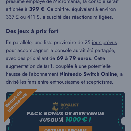
présumé employé de Micromania, la console serait
affichée à
399 €
. Ce chiffre, équivalant à environ
337 £ ou 411 $, a suscité des réactions mitigées.
Des jeux à prix fort
En parallèle, une liste provisoire de 25
jeux prévus
pour accompagner la console aurait été partagée,
avec des prix allant de
69 à 79 euros
. Cette
augmentation de tarif, couplée à une potentielle
hausse de l’abonnement
Nintendo Switch Online
, a
divisé les fans entre enthousiasme et scepticisme.
B
o
n
u
s
e
b
i
e
n
v
e
n
u
d
e
PACK BONUS DE BIENVENUE
1000 € !
JUSQU'À
OBTENIR LE BONUS