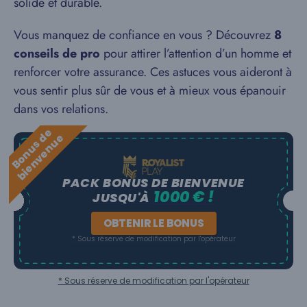
solide et durable.
Vous manquez de confiance en vous ? Découvrez
8
conseils de pro
pour attirer l’attention d’un homme et
renforcer votre assurance. Ces astuces vous aideront à
vous sentir plus sûr de vous et à mieux vous épanouir
dans vos relations.
B
o
n
u
s
e
b
i
e
n
v
e
n
u
d
e
PACK BONUS DE BIENVENUE
1000 € !
JUSQU'À
OBTENIR LE BONUS
* Sous réserve de modification par l'opérateur
* Sous réserve de modification par l'opérateur