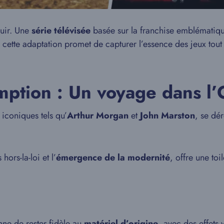
uir. Une
série télévisée
basée sur la franchise emblématiq
, cette adaptation promet de capturer l’essence des jeux tou
ption : Un voyage dans l’
 iconiques tels qu’
Arthur Morgan
et
John Marston
, se dé
ors-la-loi et l’
émergence de la modernité
, offre une to
nne de rester fidèle au
matériel d’origine
, avec des effets 