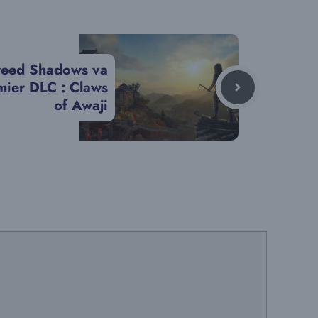
Creed Shadows va
mier DLC : Claws
of Awaji