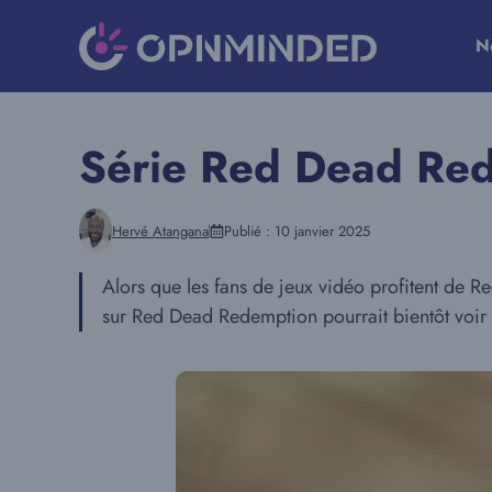
Aller
au
N
contenu
Série Red Dead Rede
Hervé Atangana
Publié :
10 janvier 2025
Alors que les fans de jeux vidéo profitent de R
sur Red Dead Redemption pourrait bientôt voir l