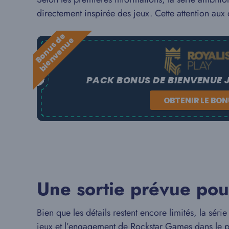
directement inspirée des jeux. Cette attention aux 
B
o
n
u
s
e
b
i
e
n
v
e
n
u
d
e
PACK BONUS DE BIENVENUE 
OBTENIR LE BO
Une sortie prévue pou
Bien que les détails restent encore limités, la séri
jeux et l’engagement de Rockstar Games dans le pro