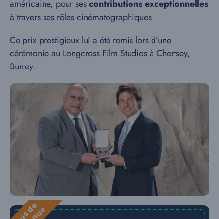
américaine, pour ses
contributions exceptionnelles
à travers ses rôles cinématographiques.
Ce prix prestigieux lui a été remis lors d’une
cérémonie au Longcross Film Studios à Chertsey,
Surrey.
B
o
n
u
s
e
b
i
e
n
v
e
n
u