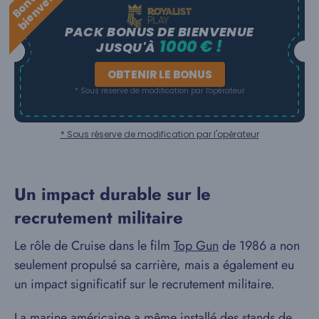
d
e
PACK BONUS DE BIENVENUE
1000 € !
JUSQU'À
OBTENIR LE BONUS
* Sous réserve de modification par l'opérateur
* Sous réserve de modification par l'opérateur
Un impact durable sur le
recrutement militaire
Le rôle de Cruise dans le film
Top Gun
de 1986 a non
seulement propulsé sa carrière, mais a également eu
un impact significatif sur le recrutement militaire.
La marine américaine a même installé des stands de