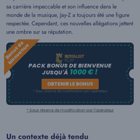
sa carrière impeccable et son influence dans le
monde de la musique, Jay-Z a toujours été une figure
respectée. Cependant, ces nouvelles allégations jettent
une ombre sur sa réputation.
B
o
n
u
s
e
b
i
e
n
v
e
n
u
d
e
PACK BONUS DE BIENVENUE
1000 € !
JUSQU'À
OBTENIR LE BONUS
* Sous réserve de modification par l'opérateur
* Sous réserve de modification par l'opérateur
Un contexte déjà tendu