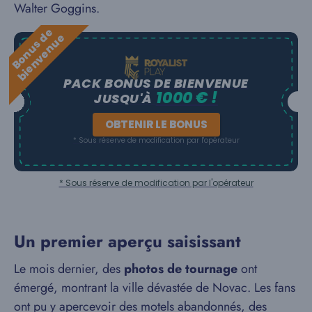
Walter Goggins.
B
o
n
u
s
e
b
i
e
n
v
e
n
u
d
e
PACK BONUS DE BIENVENUE
1000 € !
JUSQU'À
OBTENIR LE BONUS
* Sous réserve de modification par l'opérateur
* Sous réserve de modification par l'opérateur
Un premier aperçu saisissant
Le mois dernier, des
photos de tournage
ont
émergé, montrant la ville dévastée de Novac. Les fans
ont pu y apercevoir des motels abandonnés, des