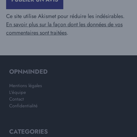
Ce site utilise Akismet pour réduire les indésirables.
En savoir plus sur la façon dont les données de vos
commentaires sont traitées
.
OPNMINDED
Mentions légales
L'équipe
Contact
Confidentialité
CATEGORIES