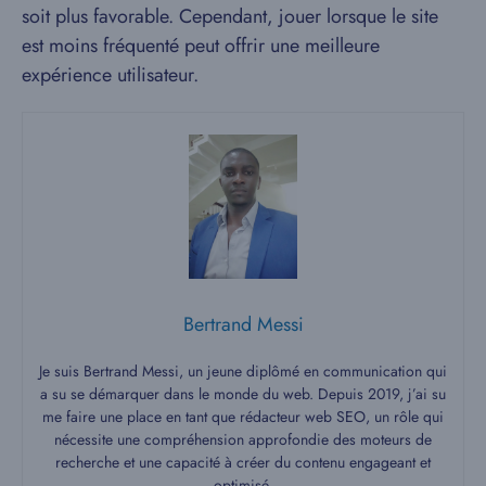
soit plus favorable. Cependant, jouer lorsque le site
est moins fréquenté peut offrir une meilleure
expérience utilisateur.
Bertrand Messi
Je suis Bertrand Messi, un jeune diplômé en communication qui
a su se démarquer dans le monde du web. Depuis 2019, j’ai su
me faire une place en tant que rédacteur web SEO, un rôle qui
nécessite une compréhension approfondie des moteurs de
recherche et une capacité à créer du contenu engageant et
optimisé.