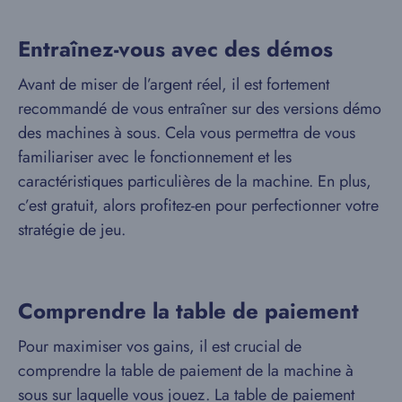
Entraînez-vous avec des démos
Avant de miser de l’argent réel, il est fortement
recommandé de vous entraîner sur des versions démo
des machines à sous. Cela vous permettra de vous
familiariser avec le fonctionnement et les
caractéristiques particulières de la machine. En plus,
c’est gratuit, alors profitez-en pour perfectionner votre
stratégie de jeu.
Comprendre la table de paiement
Pour maximiser vos gains, il est crucial de
comprendre la table de paiement de la machine à
sous sur laquelle vous jouez. La table de paiement