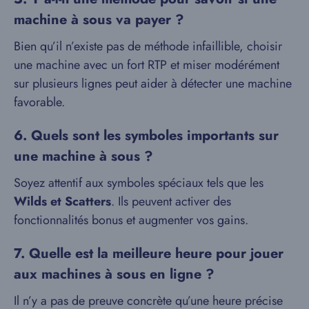
machine à sous va payer ?
Bien qu’il n’existe pas de méthode infaillible, choisir
une machine avec un fort RTP et miser modérément
sur plusieurs lignes peut aider à détecter une machine
favorable.
6. Quels sont les symboles importants sur
une machine à sous ?
Soyez attentif aux symboles spéciaux tels que les
Wilds et Scatters
. Ils peuvent activer des
fonctionnalités bonus et augmenter vos gains.
7. Quelle est la meilleure heure pour jouer
aux machines à sous en ligne ?
Il n’y a pas de preuve concrète qu’une heure précise