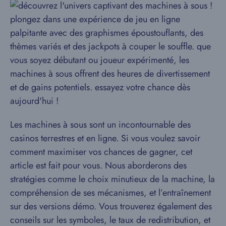
Les machines à sous sont un incontournable des
casinos terrestres et en ligne. Si vous voulez savoir
comment maximiser vos chances de gagner, cet
article est fait pour vous. Nous aborderons des
stratégies comme le choix minutieux de la machine, la
compréhension de ses mécanismes, et l’entraînement
sur des versions démo. Vous trouverez également des
conseils sur les symboles, le taux de redistribution, et