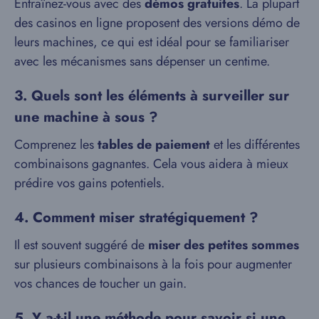
Entraînez-vous avec des
démos gratuites
. La plupart
des casinos en ligne proposent des versions démo de
leurs machines, ce qui est idéal pour se familiariser
avec les mécanismes sans dépenser un centime.
3. Quels sont les éléments à surveiller sur
une machine à sous ?
Comprenez les
tables de paiement
et les différentes
combinaisons gagnantes. Cela vous aidera à mieux
prédire vos gains potentiels.
4. Comment miser stratégiquement ?
Il est souvent suggéré de
miser des petites sommes
sur plusieurs combinaisons à la fois pour augmenter
vos chances de toucher un gain.
5. Y a-t-il une méthode pour savoir si une