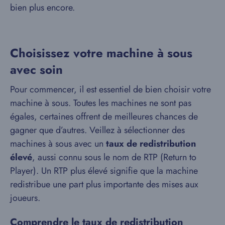
bien plus encore.
Choisissez votre machine à sous
avec soin
Pour commencer, il est essentiel de bien choisir votre
machine à sous. Toutes les machines ne sont pas
égales, certaines offrent de meilleures chances de
gagner que d’autres. Veillez à sélectionner des
machines à sous avec un
taux de redistribution
élevé
, aussi connu sous le nom de RTP (Return to
Player). Un RTP plus élevé signifie que la machine
redistribue une part plus importante des mises aux
joueurs.
Comprendre le taux de redistribution