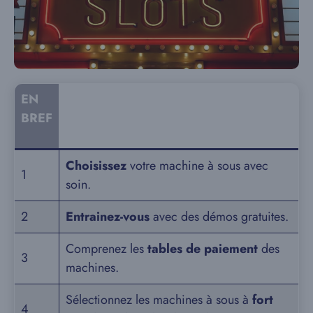
EN
BREF
Choisissez
votre machine à sous avec
1
soin.
2
Entrainez-vous
avec des démos gratuites.
Comprenez les
tables de paiement
des
3
machines.
Sélectionnez les machines à sous à
fort
4