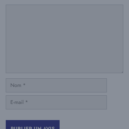
Commentaire
Nom
E-
mail