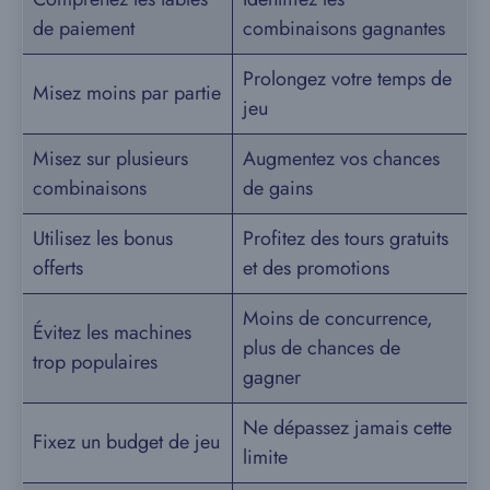
de paiement
combinaisons gagnantes
Prolongez votre temps de
Misez moins par partie
jeu
Misez sur plusieurs
Augmentez vos chances
combinaisons
de gains
Utilisez les bonus
Profitez des tours gratuits
offerts
et des promotions
Moins de concurrence,
Évitez les machines
plus de chances de
trop populaires
gagner
Ne dépassez jamais cette
Fixez un budget de jeu
limite