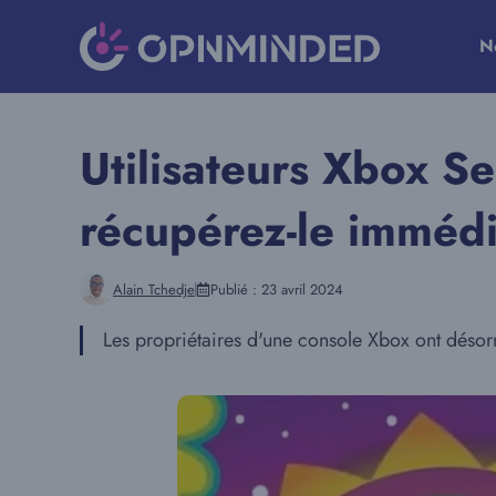
Aller
au
N
contenu
Utilisateurs Xbox S
récupérez-le immédi
Alain Tchedje
Publié :
23 avril 2024
Les propriétaires d'une console Xbox ont désor