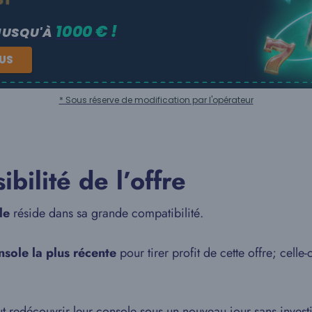
1000 € !
JUSQU'À
NUS
* Sous réserve de modification par l'opérateur
ibilité de l’offre
le
réside dans sa grande compatibilité.
nsole la plus récente
pour tirer profit de cette offre; celle
t redécouvrir leur console sous un nouveau jour sans invest