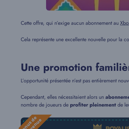
Cette offre, qui n’exige aucun abonnement au
Xbo
Cela représente une excellente nouvelle pour la c
Une promotion familiè
L’opportunité présentée n’est pas entièrement nou
Cependant, elles nécessitaient alors un
abonneme
nombre de joueurs de
profiter pleinement
de le
B
o
n
u
s
e
b
i
e
n
v
e
n
u
d
e