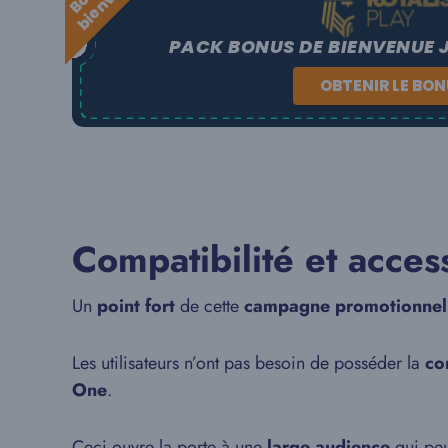
PACK BONUS DE BIENVENUE 
OBTENIR LE BO
Compatibilité et access
Un
point fort
de cette
campagne promotionnel
Les utilisateurs n’ont pas besoin de posséder la
co
One
.
Ceci ouvre la porte à une
large audience
qui peu