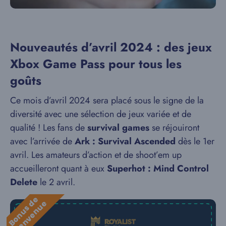
Nouveautés d’avril 2024 : des jeux
Xbox Game Pass pour tous les
goûts
Ce mois d’avril 2024 sera placé sous le signe de la
diversité avec une sélection de jeux variée et de
qualité ! Les fans de
survival games
se réjouiront
avec l’arrivée de
Ark : Survival Ascended
dès le 1er
avril. Les amateurs d’action et de shoot’em up
accueilleront quant à eux
Superhot : Mind Control
Delete
le 2 avril.
B
o
n
u
s
e
b
i
e
n
v
e
n
u
d
e