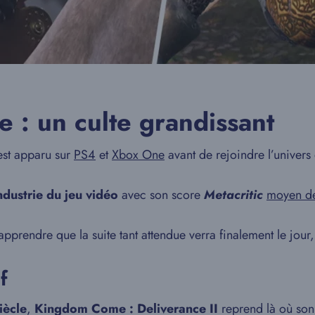
: un culte grandissant
st apparu sur
PS4
et
Xbox One
avant de rejoindre l’univers
ndustrie du jeu vidéo
avec son score
Metacritic
moyen d
’apprendre que la suite tant attendue verra finalement le jour,
f
iècle
,
Kingdom Come : Deliverance II
reprend là où son 