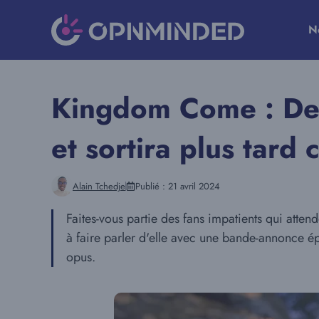
Aller
au
N
contenu
Kingdom Come : Del
et sortira plus tard
Alain Tchedje
Publié :
21 avril 2024
Faites-vous partie des fans impatients qui att
à faire parler d'elle avec une bande-annonce é
opus.